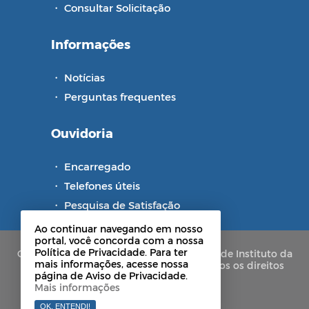
・
Consultar Solicitação
Informações
・
Notícias
・
Perguntas frequentes
Ouvidoria
・
Encarregado
・
Telefones úteis
・
Pesquisa de Satisfação
Ao continuar navegando em nosso
portal, você concorda com a nossa
Política de Privacidade. Para ter
Copyright © 2021-2026 Portal de Privacidade Instituto da
mais informações, acesse nossa
Previdência Social de Alhandra - PB. Todos os direitos
página de Aviso de Privacidade.
reservados.
Mais informações
OK, ENTENDI!